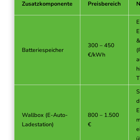
Zusatzkomponente
Preisbereich
N
E
E
&
300 – 450
Batteriespeicher
(
€/kWh
a
h
T
S
d
E
Wallbox (E-Auto-
800 – 1.500
m
Ladestation)
€
e
ü