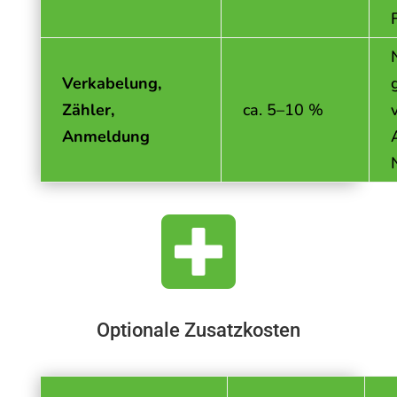
Verkabelung,
Zähler,
ca. 5–10 %
Anmeldung

Optionale Zusatzkosten