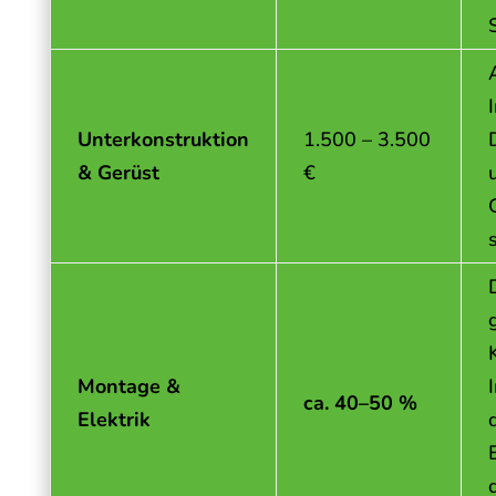
Unterkonstruktion
1.500 – 3.500
& Gerüst
€
Montage &
ca.
40–50 %
Elektrik