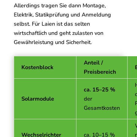
Allerdings tragen Sie dann Montage,
Elektrik, Statikprüfung und Anmeldung
selbst. Für Laien ist das selten
wirtschaftlich und geht zulasten von
Gewährleistung und Sicherheit.
Anteil /
Kostenblock
Preisbereich
ca.
15–25 %
Solarmodule
der
Gesamtkosten
Wechselrichter
ca.
10–15 %