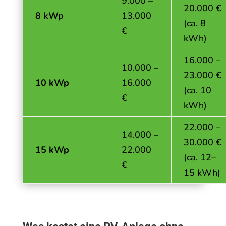
9.000 –
20.000 €
8 kWp
13.000
(ca. 8
€
kWh)
16.000 –
10.000 –
23.000 €
10 kWp
16.000
(ca. 10
€
kWh)
22.000 –
14.000 –
30.000 €
15 kWp
22.000
(ca. 12–
€
15 kWh)