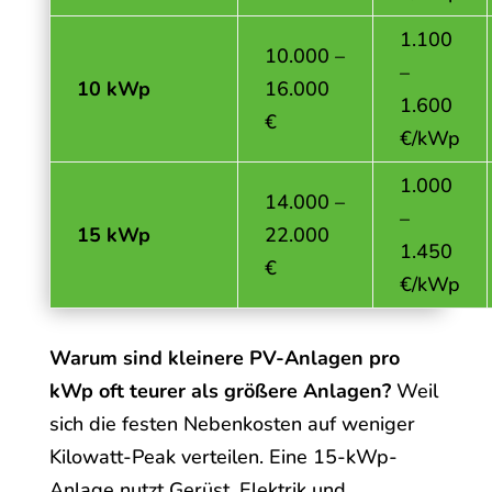
1.100
10.000 –
–
10 kWp
16.000
1.600
€
€/kWp
1.000
14.000 –
–
15 kWp
22.000
1.450
€
€/kWp
Warum sind kleinere PV-Anlagen pro
kWp oft teurer als größere Anlagen?
Weil
sich die festen Nebenkosten auf weniger
Kilowatt-Peak verteilen. Eine 15-kWp-
Anlage nutzt Gerüst, Elektrik und