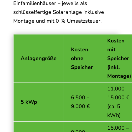
Einfamilienhäuser – jeweils als
schlüsselfertige Solaranlage inklusive
Montage und mit 0 % Umsatzsteuer.
Kosten
Kosten
mit
Anlagengröße
ohne
Speicher
Speicher
(inkl.
Montage)
11.000 –
6.500 –
15.000 €
5 kWp
9.000 €
(ca. 5
kWh)
15.000 –