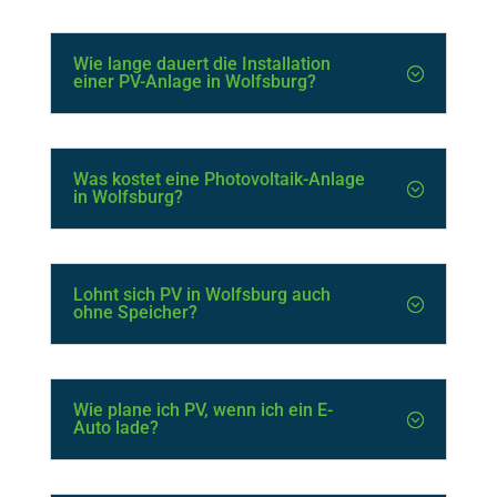
Wie lange dauert die Installation
einer PV-Anlage in Wolfsburg?
Was kostet eine Photovoltaik-Anlage
in Wolfsburg?
Lohnt sich PV in Wolfsburg auch
ohne Speicher?
Wie plane ich PV, wenn ich ein E-
Auto lade?