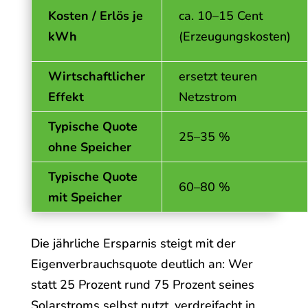
Kosten / Erlös je
ca. 10–15 Cent
kWh
(Erzeugungskosten)
Wirtschaftlicher
ersetzt teuren
Effekt
Netzstrom
Typische Quote
25–35 %
ohne Speicher
Typische Quote
60–80 %
mit Speicher
Die jährliche Ersparnis steigt mit der
Eigenverbrauchsquote deutlich an: Wer
statt 25 Prozent rund 75 Prozent seines
Solarstroms selbst nutzt, verdreifacht in